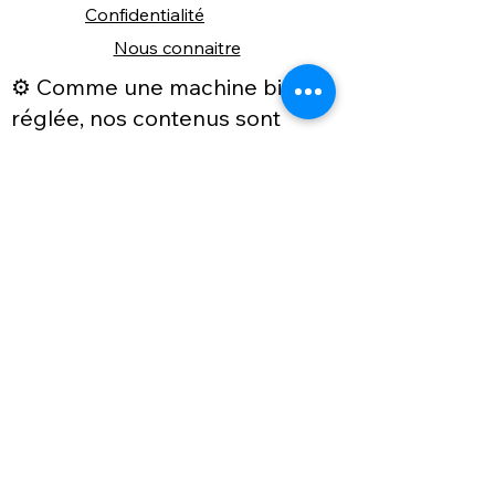
Confidentialité
Nous connaitre
⚙️ Comme une machine bien
réglée, nos contenus sont
protégés. Clic droit
indisponible.
Suivez nous sur les réseaux sociaux
"Recevez nos nouveautés et conseils, 
📬 
une fois de temps en temps, 
directement par e-mail."
Email
*