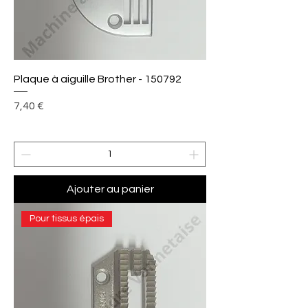
Plaque à aiguille Brother - 150792
Prix
7,40 €
Ajouter au panier
Pour tissus épais