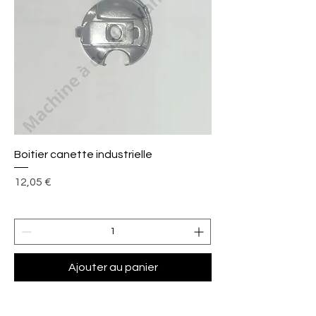
Boitier canette industrielle
Prix
12,05 €
Ajouter au panier