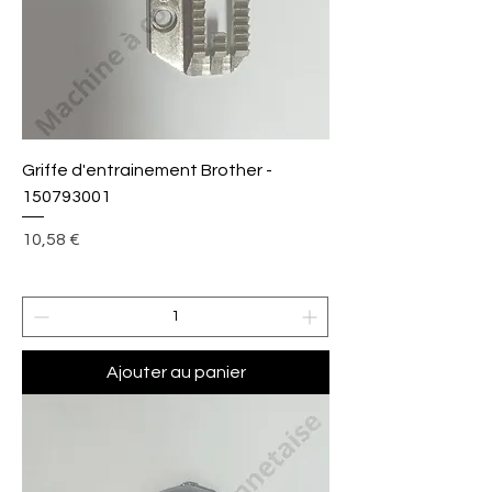
Griffe d'entrainement Brother -
150793001
Prix
10,58 €
Ajouter au panier