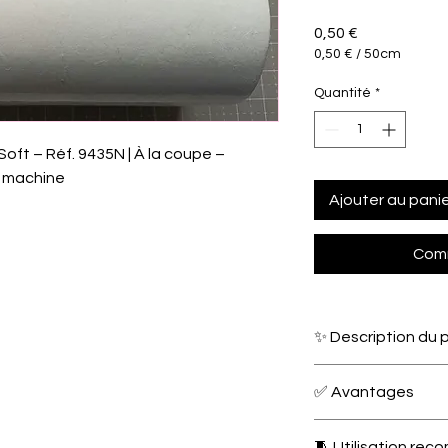
Prix
0,50 €
0,50 €
/
50cm
0,50 €
pour
Quantité
*
50
Centimètres
oft – Réf. 9435N | À la coupe –
e machine
Ajouter au pani
Comm
✨ Description du 
Le
Madeira Cotton S
✅ Avantages
tissé 100 % coton
, i
sur tissus clairs et 
100 % coton : dou
permet une
broderi
🧵 Utilisation r