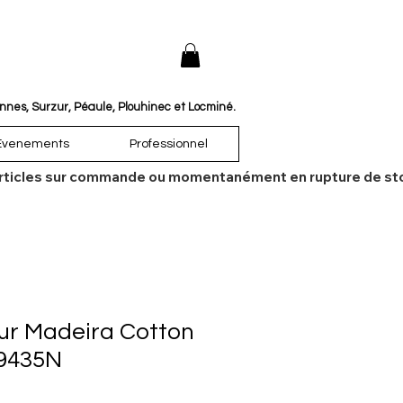
annes, Surzur, Péaule, Plouhinec et Locminé.
Évenements
Professionnel
es articles sur commande ou momentanément en rupture de sto
eur Madeira Cotton
 9435N