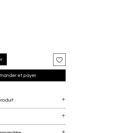
er
ander et payer
produit
oft 9435N
est un
stabilisateur non
déal pour les
broderies machine
moyens
. Doux, souple et stable, il
x, naturel et stable
e nette et sans déformation
, tout
ecommandée