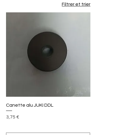
Filtrer et trier
Canette alu JUKI DDL
Prix
3,75 €