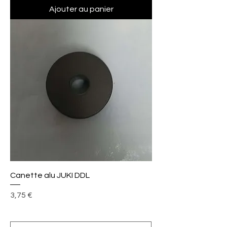
Ajouter au panier
Canette alu JUKI DDL
Prix
3,75 €