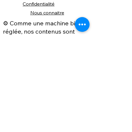
Confidentialité
Nous connaitre
⚙️ Comme une machine bien
réglée, nos contenus sont
protégés. Clic droit
indisponible.
Suivez nous sur les réseaux sociaux
"Recevez nos nouveautés et conseils, 
📬 
une fois de temps en temps, 
directement par e-mail."
Email
*