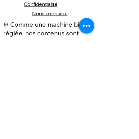
Confidentialité
Nous connaitre
⚙️ Comme une machine bien
réglée, nos contenus sont
protégés. Clic droit
indisponible.
Suivez nous sur les réseaux sociaux
"Recevez nos nouveautés et conseils, 
📬 
une fois de temps en temps, 
directement par e-mail."
Email
*