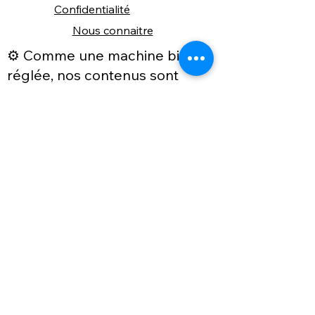
Confidentialité
Nous connaitre
⚙️ Comme une machine bien
réglée, nos contenus sont
protégés. Clic droit
indisponible.
Suivez nous sur les réseaux sociaux
"Recevez nos nouveautés et conseils, 
📬 
une fois de temps en temps, 
directement par e-mail."
Email
*