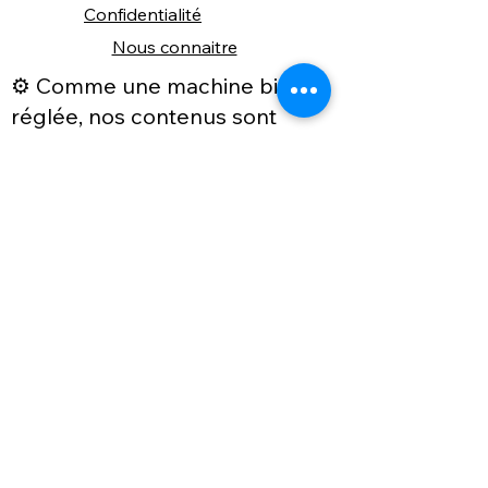
Confidentialité
Nous connaitre
⚙️ Comme une machine bien
réglée, nos contenus sont
protégés. Clic droit
indisponible.
Suivez nous sur les réseaux sociaux
"Recevez nos nouveautés et conseils, 
📬 
une fois de temps en temps, 
directement par e-mail."
Email
*