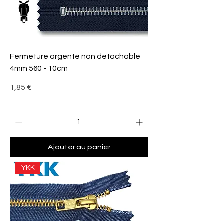
Fermeture argenté non détachable
4mm 560 - 10cm
Prix
1,85 €
Ajouter au panier
YKK