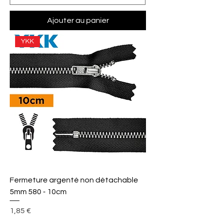
Ajouter au panier
YKK
Fermeture argenté non détachable
5mm 580 - 10cm
Prix
1,85 €