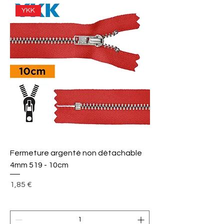
YKK
Fermeture argenté non détachable
4mm 519 - 10cm
Prix
1,85 €