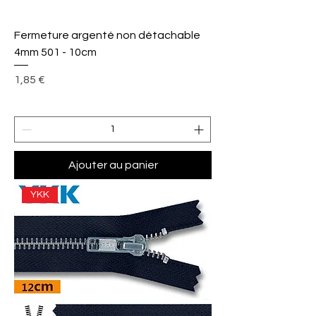
Fermeture argenté non détachable
4mm 501 - 10cm
Prix
1,85 €
Ajouter au panier
YKK