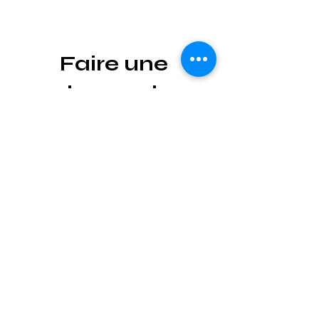
Faire une
demande
Notre boutique en ligne comprend
les produits que nous stockons.
SI vous recherchez une pièces
détachés, machines à coudre,
surjeteuse, brodeuse spécifique
nous pouvons au travers de nos
différents fournisseurs certainement
l'obtenir.
N'hésitez pas à remplir le formulaire
ci-dessous: