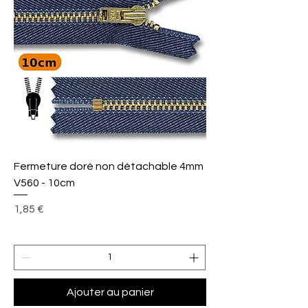
Fermeture doré non détachable 4mm
V560 - 10cm
Prix
1,85 €
Ajouter au panier