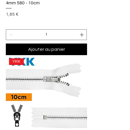
4mm 580 - 10cm
Prix
1,85 €
Ajouter au panier
YKK