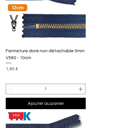
Fermeture doré non détachable 5mm
V560 - 10cm
Prix
1,85 €
Ajouter au panier
YKK