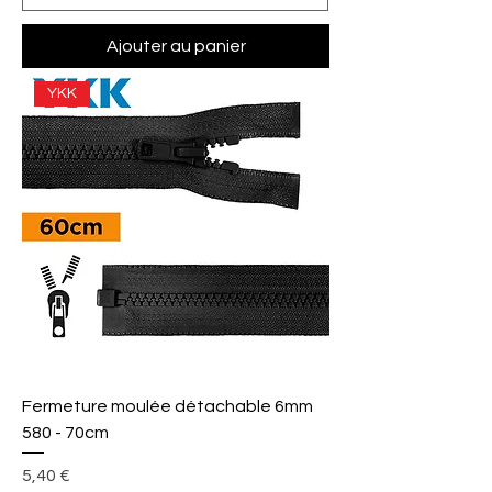
Ajouter au panier
YKK
Fermeture moulée détachable 6mm
580 - 70cm
Prix
5,40 €