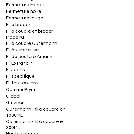
Fermeture Marron
Fermeture noire
Fermeture rouge
Fil à broder
Fil à coudre et broder
Madeira
Fil à coudre Gütermann
Fil à surjeteuse
Fil de couture Amann
Fil Extra fort
Fil Jeans
Fil spécifique
Fil tout coudre
Gamme Prym
Global
Gritzner
Gütermann - fil à coudre en
1000ML
Gütermann - fil à coudre en
200ML
Haute couture