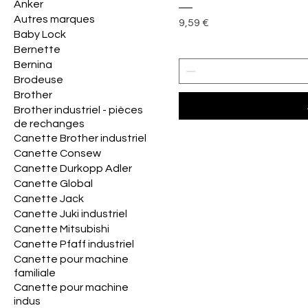
Anker
Autres marques
Prix
9,59 €
Baby Lock
Bernette
Bernina
Brodeuse
Brother
Brother industriel - pièces
de rechanges
Canette Brother industriel
Canette Consew
Canette Durkopp Adler
Canette Global
Canette Jack
Canette Juki industriel
Canette Mitsubishi
Canette Pfaff industriel
Canette pour machine
familiale
Canette pour machine
indus