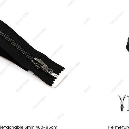
Aperçu rapide
 détachable 6mm 460- 95cm
Fermetur