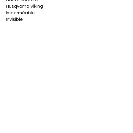
Husqvarna Viking
Imperméable
Invisible
Jack - pièces
Jaguar
Janome
Juki
Juki industriel
Kit de démarrage
Machine à coudre combi &
brodeuse
Machine à coudre
éléctronique
Machine à coudre familiale
Machine à coudre
mécanique
Machine Gritzner
No
Machine industrielle
Machine location Veritas
SI vous re
Machine Veritas
spécifique no