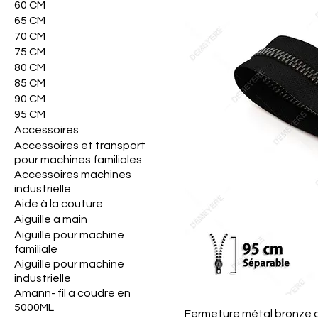
60 CM
65 CM
70 CM
75 CM
80 CM
85 CM
90 CM
95 CM
Accessoires
Accessoires et transport
pour machines familiales
Accessoires machines
industrielle
Aide à la couture
Aiguille à main
Aiguille pour machine
familiale
Aiguille pour machine
industrielle
Amann- fil à coudre en
5000ML
Fermeture métal bronze