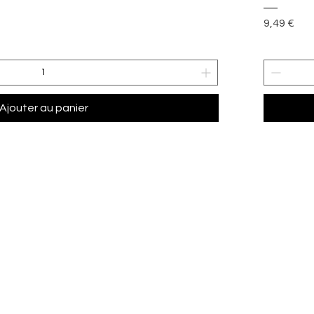
Prix
9,49 €
Ajouter au panier