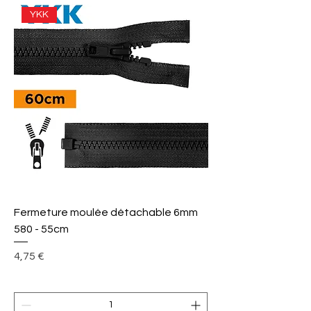
YKK
Fermeture moulée détachable 6mm
580 - 55cm
Prix
4,75 €