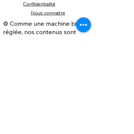
Confidentialité
Nous connaitre
⚙️ Comme une machine bien
réglée, nos contenus sont
protégés. Clic droit
indisponible.
Suivez nous sur les réseaux sociaux
"Recevez nos nouveautés et conseils, 
📬 
une fois de temps en temps, 
directement par e-mail."
Email
*