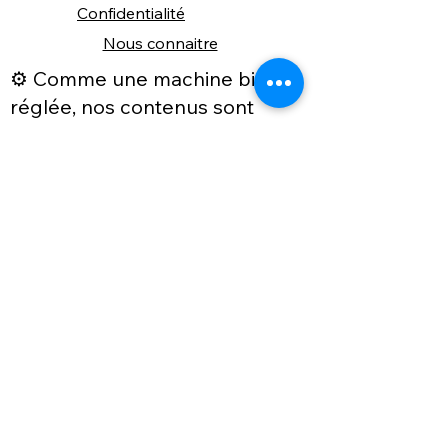
Confidentialité
Nous connaitre
⚙️ Comme une machine bien
réglée, nos contenus sont
protégés. Clic droit
indisponible.
Suivez nous sur les réseaux sociaux
"Recevez nos nouveautés et conseils, 
📬 
une fois de temps en temps, 
directement par e-mail."
Email
*