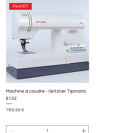
Pied IDT
Machine à coudre - Gritzner Tipmatic
6122
Prix
789,99 €