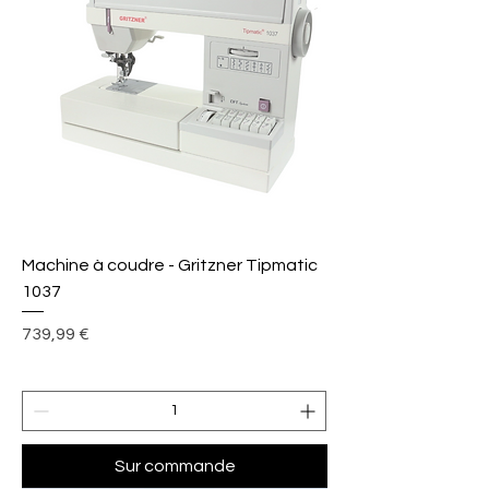
Machine à coudre - Gritzner Tipmatic
1037
Prix
739,99 €
Sur commande