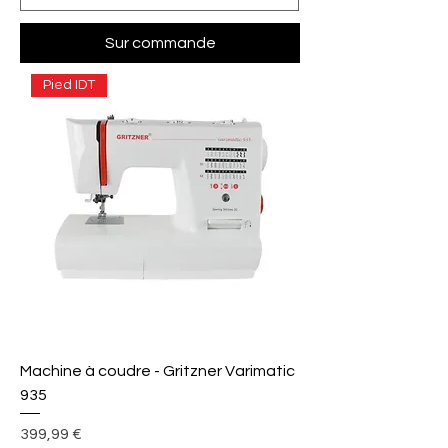
Sur commande
Pied IDT
Machine à coudre - Gritzner Varimatic
935
Prix
399,99 €