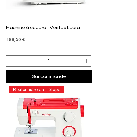
Machine à coudre - Veritas Laura
Prix
198,50 €
Sur commande
Boutonnière en 1 étape