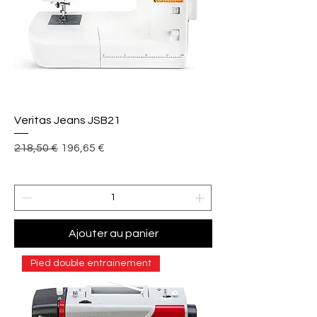
Veritas Jeans JSB21
Prix original
Prix promotionnel
218,50 €
196,65 €
Ajouter au panier
Pied double entrainement