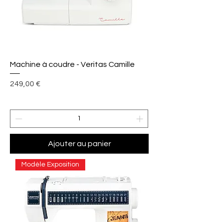
Machine à coudre - Veritas Camille
Prix
249,00 €
Ajouter au panier
Modèle Exposition