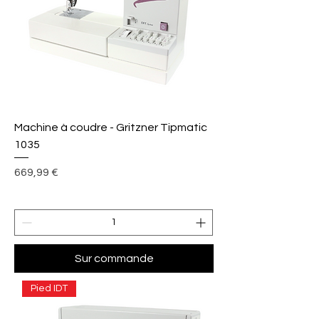
Machine à coudre - Gritzner Tipmatic
1035
Prix
669,99 €
Sur commande
Pied IDT