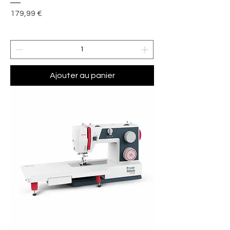
Prix
179,99 €
Ajouter au panier