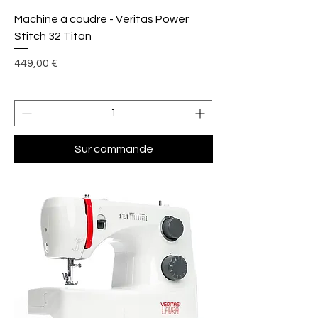
Machine à coudre - Veritas Power
Stitch 32 Titan
Prix
449,00 €
Sur commande