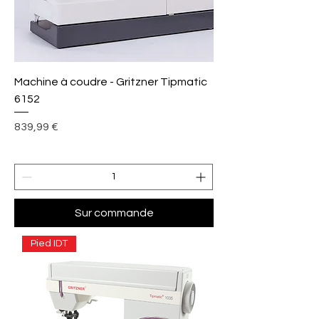
Machine à coudre - Gritzner Tipmatic
6152
Prix
839,99 €
Sur commande
Pied IDT