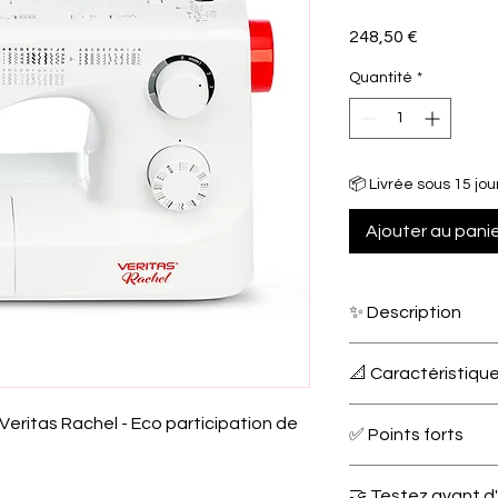
Prix
248,50 €
Quantité
*
📦 Livrée sous 15 jou
Ajouter au pani
✨ Description
La
Veritas Rachel
es
📐 Caractéristiqu
mécanique haut d
programmes de poi
eritas Rachel - Eco participation de
élastiques et de surj
Type
✅ Points forts
couture fluide sur 
délicat
au
jean épai
32 programmes d
son
couple élevé
.
🤝 Testez avant d
Nombre de points