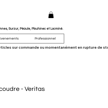
annes, Surzur, Péaule, Plouhinec et Locminé.
Évenements
Professionnel
es articles sur commande ou momentanément en rupture de sto
coudre - Veritas