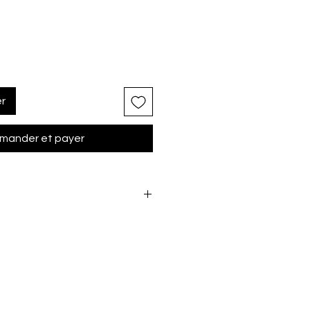
er
ander et payer
TUS / STELLA / CARINA