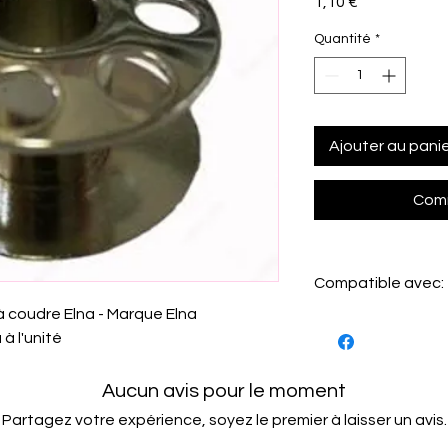
Prix
1,10 €
Quantité
*
Ajouter au pani
Comm
Compatible avec:
 coudre Elna - Marque Elna
Elna:
SP TSP SU / LO
à l'unité
Aucun avis pour le moment
Partagez votre expérience, soyez le premier à laisser un avis.