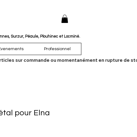
annes, Surzur, Péaule, Plouhinec et Locminé.
Évenements
Professionnel
es articles sur commande ou momentanément en rupture de sto
tal pour Elna