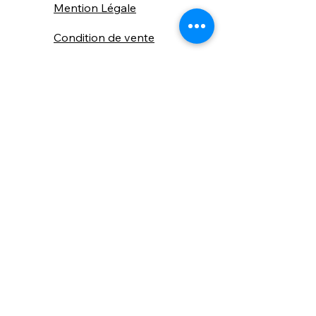
Mention Légale
Condition de vente
Cookies
Confidentialité
Nous connaitre
⚙️ Comme une machine bien
réglée, nos contenus sont
protégés. Clic droit
indisponible.
Suivez nous sur les réseaux sociaux
"Recevez nos nouveautés et conseils, 
📬 
une fois de temps en temps, 