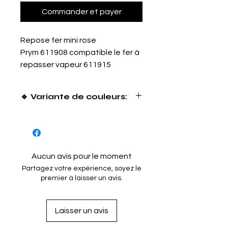
Commander et payer
Repose fer mini rose
Prym 611908 compatible le fer à
repasser vapeur 611915
🔹 Variante de couleurs:
Gris: 611909
Violet: 611907
Couleur disponible sur commande
(délais de livraison environ 15 jours)
Aucun avis pour le moment
Partagez votre expérience, soyez le
premier à laisser un avis.
Laisser un avis