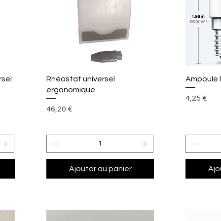
Aperçu rapide
A
rsel
Rhéostat universel
Ampoule l
ergonomique
Prix
4,25 €
Prix
46,20 €
Ajouter au panier
Ajo