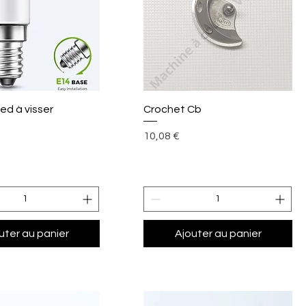
perçu rapide
Aperçu rapide
ed à visser
Crochet Cb
Prix
10,08 €
uter au panier
Ajouter au panier