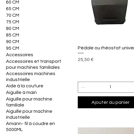
60 CM
65 CM
70 CM
75 CM
80 CM
85 CM
90 CM
Aperçu rapide
Pédale ou rhéostat unive
95 CM
Accessoires
Prix
25,50 €
Accessoires et transport
pour machines familiales
Accessoires machines
industrielle
Aide à la couture
Aiguille à main
Aiguille pour machine
Ajouter au panier
familiale
Aiguille pour machine
industrielle
Amann- fil à coudre en
5000ML