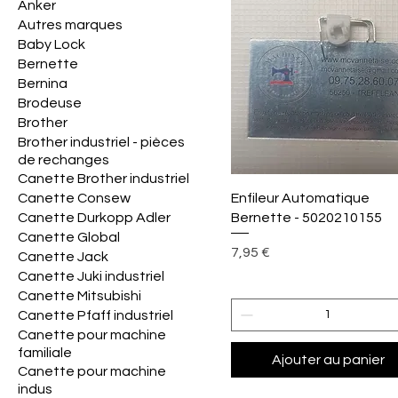
Anker
Autres marques
Baby Lock
Bernette
Bernina
Brodeuse
Brother
Brother industriel - pièces
de rechanges
Canette Brother industriel
Aperçu rapide
Enfileur Automatique
Canette Consew
Bernette - 5020210155
Canette Durkopp Adler
Canette Global
Prix
7,95 €
Canette Jack
Canette Juki industriel
Canette Mitsubishi
Canette Pfaff industriel
Canette pour machine
familiale
Ajouter au panier
Canette pour machine
indus