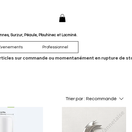
annes, Surzur, Péaule, Plouhinec et Locminé.
Évenements
Professionnel
es articles sur commande ou momentanément en rupture de sto
Trier par :
Recommandé