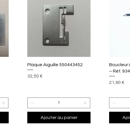
Aperçu rapide
A
Plaque Aiguille 550443452
Boucleur 
– Réf. 93
Prix
32,50 €
Prix
21,90 €
Ajouter au panier
Ajo