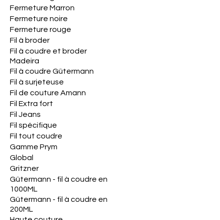
Fermeture Marron
Fermeture noire
Fermeture rouge
Fil à broder
Fil à coudre et broder
Madeira
Fil à coudre Gütermann
Fil à surjeteuse
Fil de couture Amann
Fil Extra fort
Fil Jeans
Fil spécifique
Fil tout coudre
Gamme Prym
Global
Gritzner
Gütermann - fil à coudre en
1000ML
Gütermann - fil à coudre en
200ML
Haute couture