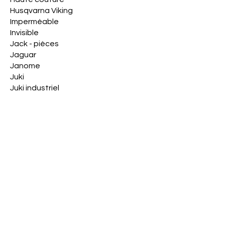
Husqvarna Viking
Imperméable
Invisible
Jack - pièces
Jaguar
Janome
Juki
Juki industriel
Kit de démarrage
Machine à coudre combi &
brodeuse
Machine à coudre
éléctronique
Machine à coudre familiale
Machine à coudre
mécanique
Machine Gritzner
Machine industrielle
Machine location Veritas
Machine Veritas