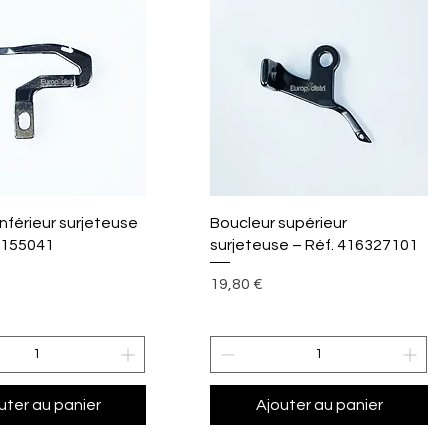
perçu rapide
Aperçu rapide
inférieur surjeteuse
Boucleur supérieur
4155041
surjeteuse – Réf. 416327101
Prix
19,80 €
uter au panier
Ajouter au panier