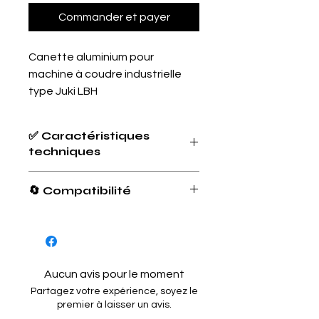
Commander et payer
Canette aluminium pour
machine à coudre industrielle
type Juki LBH
✅ Caractéristiques
techniques
Type de produit :
Canette pour
🔄 Compatibilité
machine à coudre industrielle
Matériau :
Aluminium léger et
résistant
Marque
Modèle
Type de
Dimensions :
machine
machine
Diamètre extérieur : 25 mm
Hauteur : 7,8 mm
Aucun avis pour le moment
Trou central : 6 mm
Juki
LBH-781
Boutonnière
Partagez votre expérience, soyez le
Conditionnement :
Vendu à l’unité
LBH 782
industrielle
premier à laisser un avis.
Marque :
Adaptable (non Juki
LBH-783