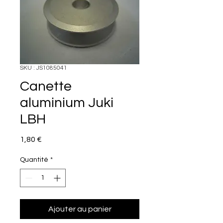
SKU : JS1085041
Canette
aluminium Juki
LBH
Prix
1,80 €
Quantité
*
Ajouter au panier