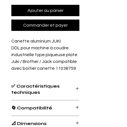
Ajouter au panier
Commander et payer
Canette aluminium JUKI
DDL pour machine à coudre
industrielle type piqueuse plate
Juki / Brother / Jack compatible
avec boitier canette 11038759
✅ Caractéristiques
techniques
Type de produit :
Canette pour
🔄 Compatibilité
machine à coudre industrielle
Matériau :
Acier
Dimensions :
Marque
Modèles
Type de
📐 Dimensions
Diamètre extérieur : 21.13 mm