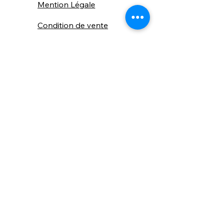
Mention Légale
Condition de vente
Cookies
Confidentialité
Nous connaitre
⚙️ Comme une machine bien
réglée, nos contenus sont
protégés. Clic droit
indisponible.
Suivez nous sur les réseaux sociaux
"Recevez nos nouveautés et conseils, 
📬 
une fois de temps en temps, 