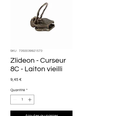
SKU : 7350039921573
Zlideon - Curseur
8C - Laiton vieilli
Prix
9,45 €
Quantité
*
Ajouter au panier