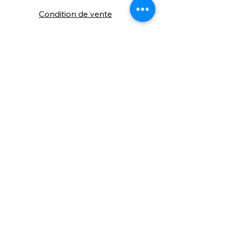
Condition de vente
Cookies
Confidentialité
Nous connaitre
⚙️ Comme une machine bien
réglée, nos contenus sont
protégés. Clic droit
indisponible.
Suivez nous sur les réseaux sociaux
"Recevez nos nouveautés et conseils, 
📬 
une fois de temps en temps, 
directement par e-mail."