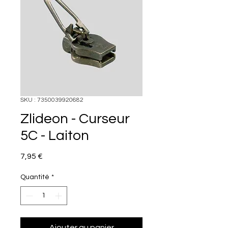
SKU : 7350039920682
Zlideon - Curseur
5C - Laiton
Prix
7,95 €
Quantité
*
Ajouter au panier