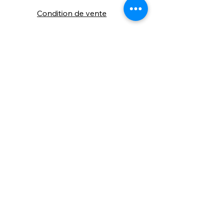
Condition de vente
Cookies
Confidentialité
Nous connaitre
⚙️ Comme une machine bien
réglée, nos contenus sont
protégés. Clic droit
indisponible.
Suivez nous sur les réseaux sociaux
"Recevez nos nouveautés et conseils, 
📬 
une fois de temps en temps, 
directement par e-mail."