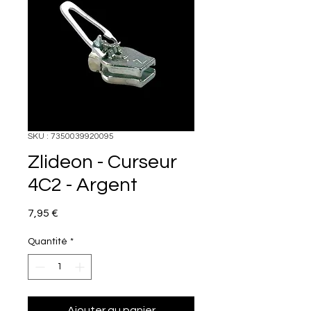
SKU : 7350039920095
Zlideon - Curseur
4C2 - Argent
Prix
7,95 €
Quantité
*
Ajouter au panier