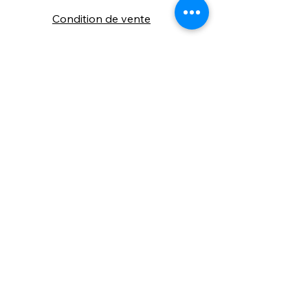
Condition de vente
Cookies
Confidentialité
Nous connaitre
⚙️ Comme une machine bien
réglée, nos contenus sont
protégés. Clic droit
indisponible.
Suivez nous sur les réseaux sociaux
"Recevez nos nouveautés et conseils, 
📬 
une fois de temps en temps, 
directement par e-mail."