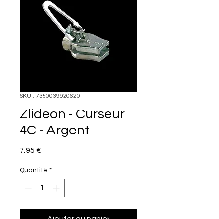
SKU : 7350039920620
Zlideon - Curseur
4C - Argent
Prix
7,95 €
Quantité
*
Ajouter au panier