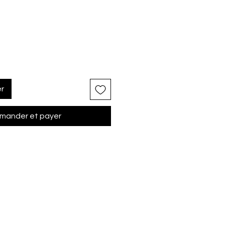
er
ander et payer