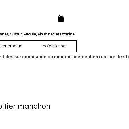
annes, Surzur, Péaule, Plouhinec et Locminé.
Évenements
Professionnel
es articles sur commande ou momentanément en rupture de sto
Boitier manchon