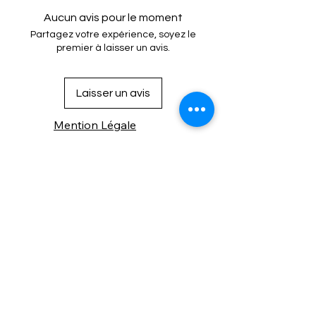
Aucun avis pour le moment
Partagez votre expérience, soyez le
premier à laisser un avis.
Laisser un avis
Mention Légale
Condition de vente
Cookies
Confidentialité
Nous connaitre
⚙️ Comme une machine bien
réglée, nos contenus sont
protégés. Clic droit
indisponible.