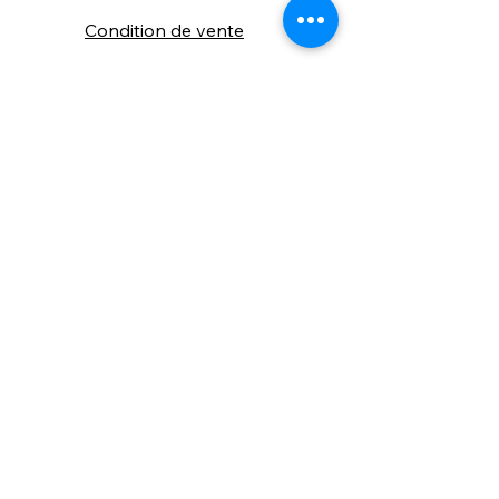
Condition de vente
Cookies
Confidentialité
Nous connaitre
⚙️ Comme une machine bien
réglée, nos contenus sont
protégés. Clic droit
indisponible.
Suivez nous sur les réseaux sociaux
"Recevez nos nouveautés et conseils, 
📬 
une fois de temps en temps, 
directement par e-mail."