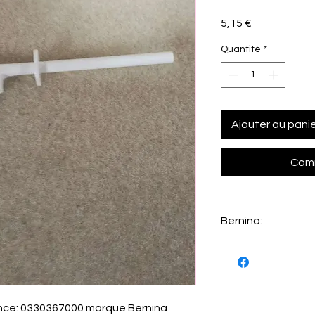
Prix
5,15 €
Quantité
*
Ajouter au pani
Comm
Bernina:
325 / 330 / 335 / 350 
750 QE
765 / 770 QE / 770 QE
PRO
ence: 0330367000 marque Bernina