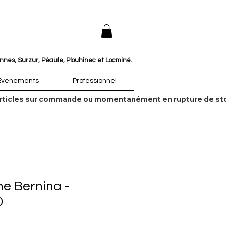
annes, Surzur, Péaule, Plouhinec et Locminé.
Évenements
Professionnel
es articles sur commande ou momentanément en rupture de sto
ne Bernina -
0