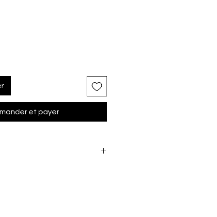
er
ander et payer
PE / 380 / 710 / 720 / 735 / 740 /
 PLUS / 780 / 790 / 790 PLUS / 790