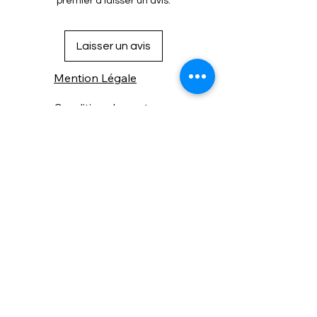
premier à laisser un avis.
Laisser un avis
Mention Légale
Condition de vente
Cookies
Confidentialité
Nous connaitre
⚙️ Comme une machine bien
réglée, nos contenus sont
protégés. Clic droit
indisponible.
Suivez nous sur les réseaux sociaux