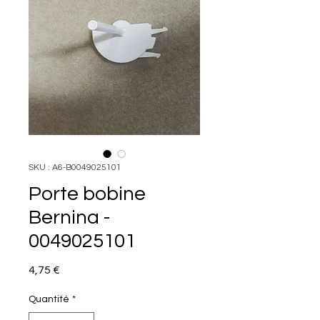
SKU : A6-B0049025101
Porte bobine
Bernina -
0049025101
Prix
4,75 €
Quantité
*