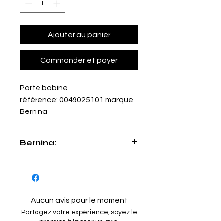
Ajouter au panier
Commander et payer
Porte bobine
référence: 0049025101 marque
Bernina
Bernina:
215 / 215 SIMPLY RED / 530 / 550QE /
555 / 560 / 570QE (LUN) / 580 /
ACTIVA125 / 135/ 145 / 210 / 220 /
230 / 240 / ARTISTA 630-635 / 640 /
Aucun avis pour le moment
AURORA 430 / 435 / 440QE / 450
Partagez votre expérience, soyez le