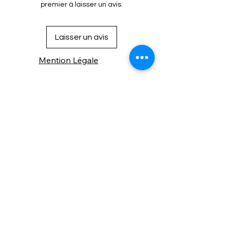
premier à laisser un avis.
/ Memory Craft 8000 / Platinum 720
Sewist 625E / XL PRO 5124
Référence: 627191000
Laisser un avis
Mention Légale
Condition de vente
Cookies
Confidentialité
Nous connaitre
⚙️ Comme une machine bien
réglée, nos contenus sont
protégés. Clic droit
indisponible.
Suivez nous sur les réseaux sociaux