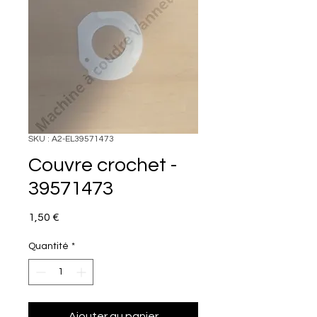
SKU : A2-EL39571473
Couvre crochet -
39571473
Prix
1,50 €
Quantité
*
Ajouter au panier