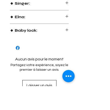
🔹 Singer:
14J250 / 14J334 / 14U334B
🔹 Elna:
544DE
🔹 Baby lock:
SUCCESS SC S4
Aucun avis pour le moment
Partagez votre expérience, soyez le
premier à laisser un avis.
Laisser un avis
Mention Légale
Condition de vente