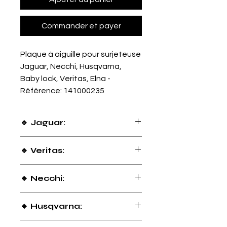
Commander et payer
Plaque à aiguille pour surjeteuse
Jaguar, Necchi, Husqvarna,
Baby lock, Veritas, Elna -
Référence: 141000235
🔹 Jaguar:
056 DW / 087 DW / 320 / 489
🔹 Veritas:
Simone
🔹 Necchi:
180
🔹 Husqvarna:
H CLASS 200S