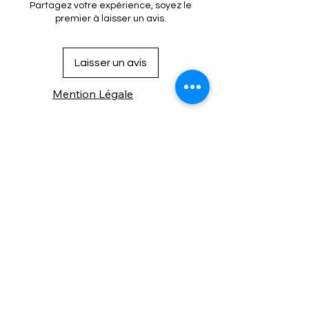
Partagez votre expérience, soyez le
premier à laisser un avis.
Laisser un avis
Mention Légale
Condition de vente
Cookies
Confidentialité
Nous connaitre
⚙️ Comme une machine bien
réglée, nos contenus sont
protégés. Clic droit
indisponible.