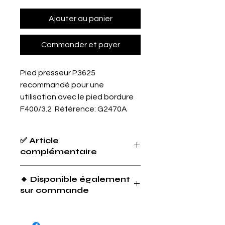
Ajouter au panier
Commander et payer
Pied presseur P3625
recommandé pour une
utilisation avec le pied bordure
F400/3.2 Référence: G2470A
✅ Article
complémentaire
Plaque ourlet 3mm
🔹 Disponible également
sur commande
Dimension ourlet: 1.6mm - 4.8mm -
6.4mm - 9.5mm - 12.7mm