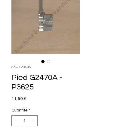
SKU : 23435
Pied G2470A -
P3625
Prix
11,50 €
Quantité
*