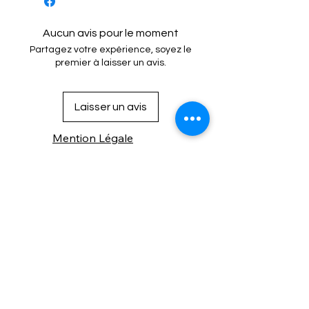
Nous contacter pour le délais et le
prix
Aucun avis pour le moment
Partagez votre expérience, soyez le
premier à laisser un avis.
Laisser un avis
Mention Légale
Condition de vente
Cookies
Confidentialité
Nous connaitre
⚙️ Comme une machine bien
réglée, nos contenus sont
protégés. Clic droit