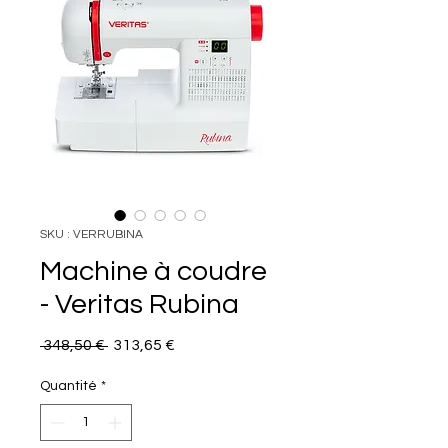
SKU : VERRUBINA
Machine à coudre
- Veritas Rubina
Prix
Prix
 348,50 € 
313,65 €
original
promotionnel
Quantité
*