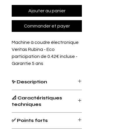
Ajouter au panier
Commander et payer
Machine à coudre électronique
Veritas Rubina - Eco
participation de 0.42€ incluse -
Garantie 5 ans
✨ Description
La Veritas Rubina est une
machine à
📐 Caractéristiques
coudre informatisée
polyvalente,
techniques
idéale pour les couturiers débutants
comme confirmés. Elle propose
100
programmes de points
(utilitaires,
Type
Machine à
✅ Points forts
décoratifs, stretch, quilting), dont
7
coudre
boutonnières automatiques
en une
informatisée