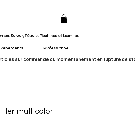
annes, Surzur, Péaule, Plouhinec et Locminé.
Évenements
Professionnel
es articles sur commande ou momentanément en rupture de sto
tler multicolor