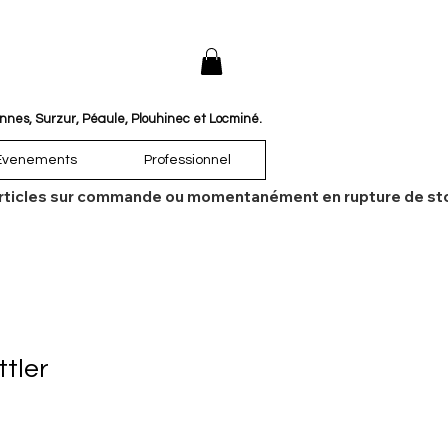
annes, Surzur, Péaule, Plouhinec et Locminé.
Évenements
Professionnel
es articles sur commande ou momentanément en rupture de sto
ttler