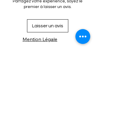
Partagez votre expérience, soyez le
premier à laisser un avis.
Laisser un avis
Mention Légale
Condition de vente
Cookies
Confidentialité
Nous connaitre
⚙️ Comme une machine bien
réglée, nos contenus sont
protégés. Clic droit
indisponible.