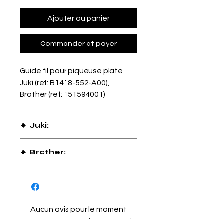
Ajouter au panier
Commander et payer
Guide fil pour piqueuse plate
Juki (ref: B1418-552-A00),
Brother (ref: 151594001)
🔹 Juki:
DDL 8700 / DDL 555 / DDL 227 / DDL
🔹 Brother:
900A / DDL 5550
DB2 735 / DB2 755 / DB2 791 / S7000
,S7100, S7200, S7300
Aucun avis pour le moment