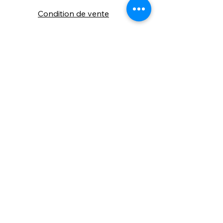
Condition de vente
Cookies
Confidentialité
Nous connaitre
⚙️ Comme une machine bien
réglée, nos contenus sont
protégés. Clic droit
indisponible.
Suivez nous sur les réseaux sociaux
"Recevez nos nouveautés et conseils, 
📬 
une fois de temps en temps, 
directement par e-mail."