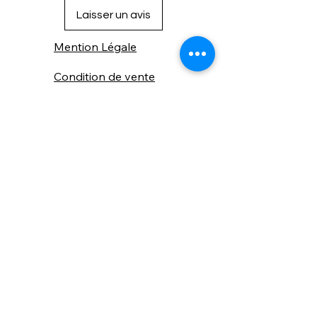
Laisser un avis
Mention Légale
Condition de vente
Cookies
Confidentialité
Nous connaitre
⚙️ Comme une machine bien
réglée, nos contenus sont
protégés. Clic droit
indisponible.
Suivez nous sur les réseaux sociaux