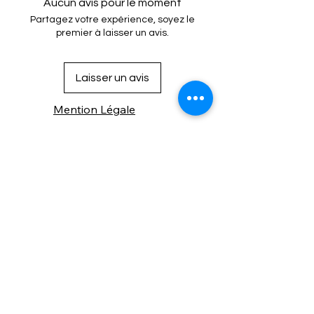
Aucun avis pour le moment
Partagez votre expérience, soyez le
premier à laisser un avis.
Laisser un avis
Mention Légale
Condition de vente
Cookies
Confidentialité
Nous connaitre
⚙️ Comme une machine bien
réglée, nos contenus sont
protégés. Clic droit
indisponible.