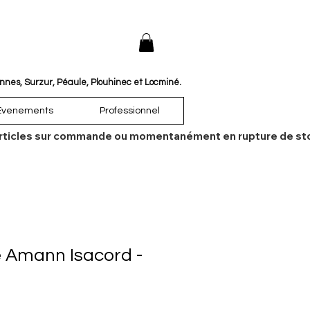
annes, Surzur, Péaule, Plouhinec et Locminé.
Évenements
Professionnel
es articles sur commande ou momentanément en rupture de sto
e Amann Isacord -