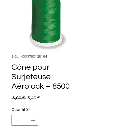
SKU : 4003760128164
Cône pour
Surjeteuse
Aérolock – 8500
Prix
Prix
 6,00 € 
5,40 €
original
promotionnel
Quantité
*