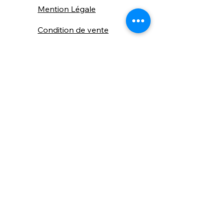
Mention Légale
Condition de vente
Cookies
Confidentialité
Nous connaitre
⚙️ Comme une machine bien
réglée, nos contenus sont
protégés. Clic droit
indisponible.
Suivez nous sur les réseaux sociaux
"Recevez nos nouveautés et conseils, 
📬 