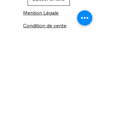
Mention Légale
Condition de vente
Cookies
Confidentialité
Nous connaitre
⚙️ Comme une machine bien
réglée, nos contenus sont
protégés. Clic droit
indisponible.
Suivez nous sur les réseaux sociaux