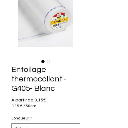
Entoilage
thermocollant -
G405- Blanc
Prix
À partir de
3,15€
promotionnel
3,15 €
/
50cm
3,15 €
pour
Longueur
*
50
Centimètres