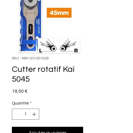
SKU : 4901331501029
Cutter rotatif Kaï
5045
Prix
19,50 €
Quantité
*
Ajouter au panier