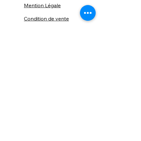
Mention Légale
Condition de vente
Cookies
Confidentialité
Nous connaitre
⚙️ Comme une machine bien
réglée, nos contenus sont
protégés. Clic droit
indisponible.
Suivez nous sur les réseaux sociaux
"Recevez nos nouveautés et conseils, 
📬 