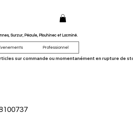
annes, Surzur, Péaule, Plouhinec et Locminé.
Évenements
Professionnel
es articles sur commande ou momentanément en rupture de sto
 8100737