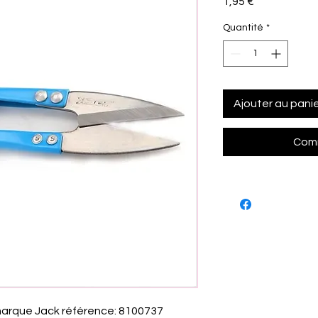
Prix
1,95 €
Quantité
*
Ajouter au pani
Comm
 marque Jack référence: 8100737