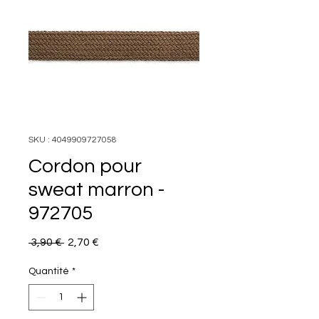
SKU : 4049909727058
Cordon pour
sweat marron -
972705
Prix
Prix
 3,90 € 
2,70 €
original
promotionnel
Quantité
*