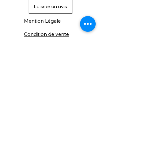
Laisser un avis
Mention Légale
Condition de vente
Cookies
Confidentialité
Nous connaitre
⚙️ Comme une machine bien
réglée, nos contenus sont
protégés. Clic droit
indisponible.
Suivez nous sur les réseaux sociaux